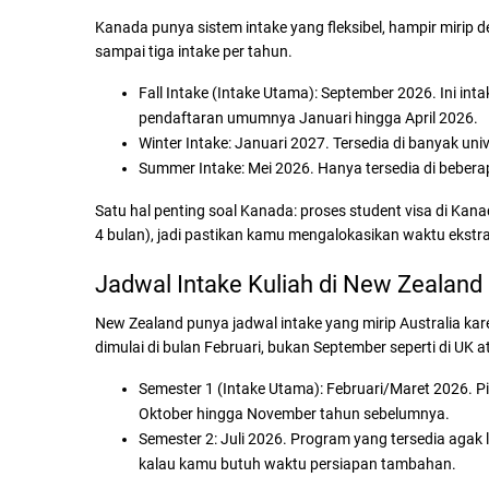
Kanada punya sistem intake yang fleksibel, hampir mirip
sampai tiga intake per tahun.
Fall Intake (Intake Utama):
September 2026. Ini inta
pendaftaran umumnya Januari hingga April 2026.
Winter Intake:
Januari 2027. Tersedia di banyak univ
Summer Intake:
Mei 2026. Hanya tersedia di bebera
Satu hal penting soal Kanada: proses student visa di Ka
4 bulan), jadi pastikan kamu mengalokasikan waktu ekstra
Jadwal Intake Kuliah di New Zealand
New Zealand punya jadwal intake yang mirip Australia k
dimulai di bulan Februari, bukan September seperti di UK a
Semester 1 (Intake Utama):
Februari/Maret 2026. Pi
Oktober hingga November tahun sebelumnya.
Semester 2:
Juli 2026. Program yang tersedia agak le
kalau kamu butuh waktu persiapan tambahan.