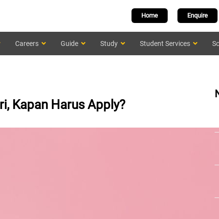
Home
Enquire
Careers
Guide
Study
Student Services
Sc
ri, Kapan Harus Apply?