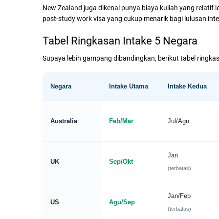
New Zealand juga dikenal punya biaya kuliah yang relatif l
post-study work visa yang cukup menarik bagi lulusan inte
Tabel Ringkasan Intake 5 Negara
Supaya lebih gampang dibandingkan, berikut tabel ringkas
Negara
Intake Utama
Intake Kedua
Australia
Feb/Mar
Jul/Agu
Jan
UK
Sep/Okt
(terbatas)
Jan/Feb
US
Agu/Sep
(terbatas)