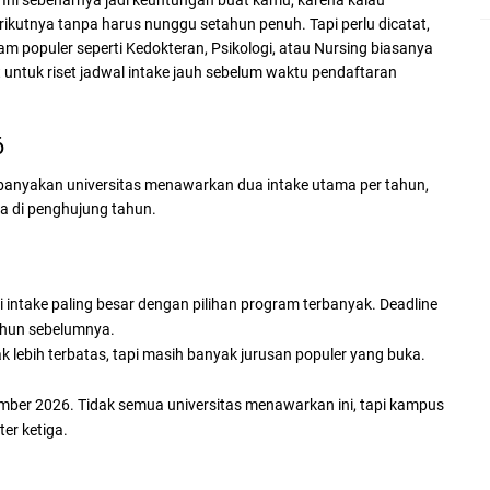
 Ini sebenarnya jadi keuntungan buat kamu, karena kalau
berikutnya tanpa harus nunggu setahun penuh.
Tapi perlu dicatat,
ram populer seperti Kedokteran, Psikologi, atau Nursing biasanya
 untuk riset jadwal intake jauh sebelum waktu pendaftaran
6
ebanyakan universitas menawarkan dua intake utama per tahun,
ga di penghujung tahun.
i intake paling besar dengan pilihan program terbanyak. Deadline
ahun sebelumnya.
k lebih terbatas, tapi masih banyak jurusan populer yang buka.
er 2026. Tidak semua universitas menawarkan ini, tapi kampus
ter ketiga.