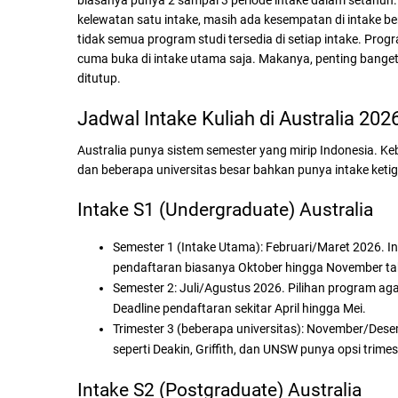
biasanya punya 2 sampai 3 periode intake dalam setahun.
kelewatan satu intake, masih ada kesempatan di intake 
tidak semua program studi tersedia di setiap intake. Prog
cuma buka di intake utama saja. Makanya, penting banget
ditutup.
Jadwal Intake Kuliah di Australia 202
Australia punya sistem semester yang mirip Indonesia. K
dan beberapa universitas besar bahkan punya intake keti
Intake S1 (Undergraduate) Australia
Semester 1 (Intake Utama): Februari/Maret 2026. In
pendaftaran biasanya Oktober hingga November t
Semester 2: Juli/Agustus 2026. Pilihan program aga
Deadline pendaftaran sekitar April hingga Mei.
Trimester 3 (beberapa universitas):
November/Desemb
seperti Deakin, Griffith, dan UNSW punya opsi trimes
Intake S2 (Postgraduate) Australia