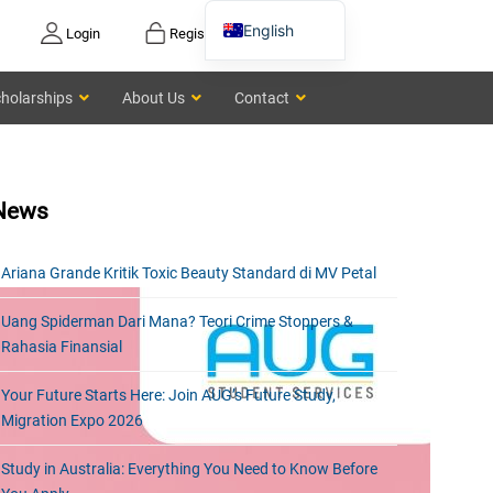
English
Login
Register
Vietnamese
holarships
About Us
Contact
Chinese
News
Ariana Grande Kritik Toxic Beauty Standard di MV Petal
Uang Spiderman Dari Mana? Teori Crime Stoppers &
Rahasia Finansial
Your Future Starts Here: Join AUG’s Future Study,
Migration Expo 2026
Study in Australia: Everything You Need to Know Before