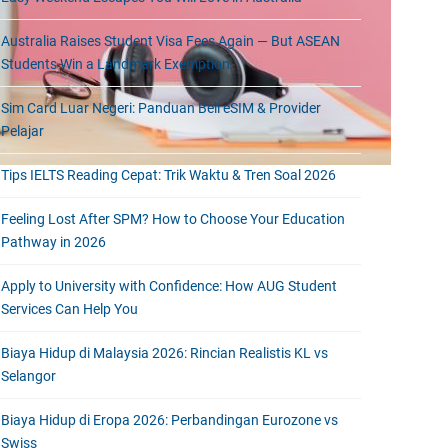
Australia Raises Student Visa Fees Again — But ASEAN
Students Win a Landmark Exemption
Sim Card Luar Negeri: Panduan Beli eSIM & Provider
Pelajar
Tips IELTS Reading Cepat: Trik Waktu & Tren Soal 2026
Feeling Lost After SPM? How to Choose Your Education
Pathway in 2026
Apply to University with Confidence: How AUG Student
Services Can Help You
Biaya Hidup di Malaysia 2026: Rincian Realistis KL vs
Selangor
Biaya Hidup di Eropa 2026: Perbandingan Eurozone vs
Swiss