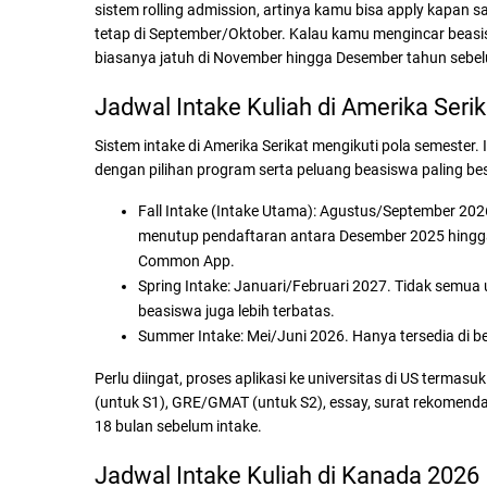
sistem rolling admission, artinya kamu bisa apply kapan s
tetap di September/Oktober. Kalau kamu mengincar beas
biasanya jatuh di November hingga Desember tahun sebe
Jadwal Intake Kuliah di Amerika Seri
Sistem intake di Amerika Serikat mengikuti pola semester. 
dengan pilihan program serta peluang beasiswa paling bes
Fall Intake (Intake Utama):
Agustus/September 2026. 
menutup pendaftaran antara Desember 2025 hingg
Common App.
Spring Intake:
Januari/Februari 2027. Tidak semua u
beasiswa juga lebih terbatas.
Summer Intake:
Mei/Juni 2026. Hanya tersedia di b
Perlu diingat, proses aplikasi ke universitas di US ter
(untuk S1), GRE/GMAT (untuk S2), essay, surat rekomendas
18 bulan sebelum intake.
Jadwal Intake Kuliah di Kanada 2026