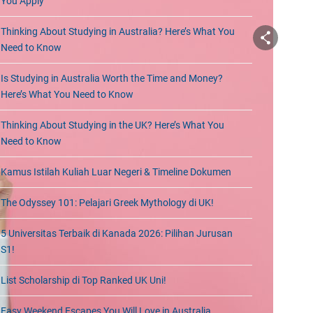
You Apply
Thinking About Studying in Australia? Here’s What You
Need to Know
Is Studying in Australia Worth the Time and Money?
Here’s What You Need to Know
Thinking About Studying in the UK? Here’s What You
Need to Know
Kamus Istilah Kuliah Luar Negeri & Timeline Dokumen
The Odyssey 101: Pelajari Greek Mythology di UK!
5 Universitas Terbaik di Kanada 2026: Pilihan Jurusan
S1!
List Scholarship di Top Ranked UK Uni!
Easy Weekend Escapes You Will Love in Australia