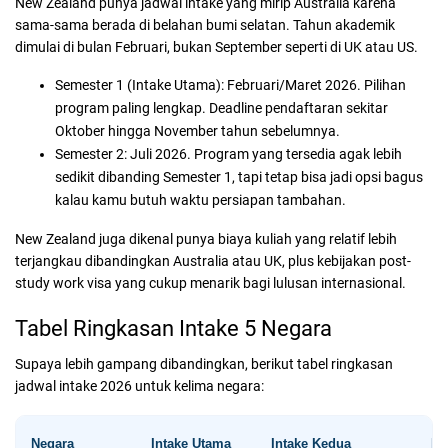
New Zealand punya jadwal intake yang mirip Australia karena
sama-sama berada di belahan bumi selatan. Tahun akademik
dimulai di bulan Februari, bukan September seperti di UK atau US.
Semester 1 (Intake Utama):
Februari/Maret 2026. Pilihan
program paling lengkap. Deadline pendaftaran sekitar
Oktober hingga November tahun sebelumnya.
Semester 2:
Juli 2026. Program yang tersedia agak lebih
sedikit dibanding Semester 1, tapi tetap bisa jadi opsi bagus
kalau kamu butuh waktu persiapan tambahan.
New Zealand juga dikenal punya biaya kuliah yang relatif lebih
terjangkau dibandingkan Australia atau UK, plus kebijakan post-
study work visa yang cukup menarik bagi lulusan internasional.
Tabel Ringkasan Intake 5 Negara
Supaya lebih gampang dibandingkan, berikut tabel ringkasan
jadwal intake 2026 untuk kelima negara:
Negara
Intake Utama
Intake Kedua
In