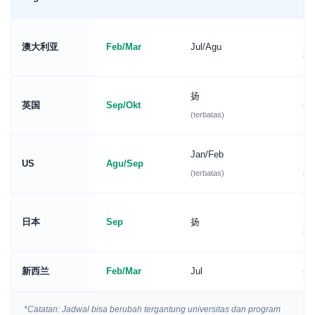
No
澳大利亚
Feb/Mar
Jul/Agu
(be
扬
英国
Sep/Okt
–
(terbatas)
Jan/Feb
Me
US
Agu/Sep
(terbatas)
(ja
Me
日本
Sep
扬
(be
新西兰
Feb/Mar
Jul
–
*Catatan: Jadwal bisa berubah tergantung universitas dan program