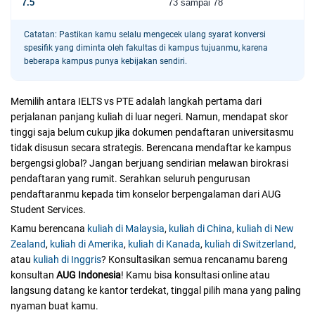
7.5
73 sampai 78
Catatan: Pastikan kamu selalu mengecek ulang syarat konversi
spesifik yang diminta oleh fakultas di kampus tujuanmu, karena
beberapa kampus punya kebijakan sendiri.
Memilih antara IELTS vs PTE adalah langkah pertama dari
perjalanan panjang kuliah di luar negeri. Namun, mendapat skor
tinggi saja belum cukup jika dokumen pendaftaran universitasmu
tidak disusun secara strategis. Berencana mendaftar ke kampus
bergengsi global? Jangan berjuang sendirian melawan birokrasi
pendaftaran yang rumit. Serahkan seluruh pengurusan
pendaftaranmu kepada tim konselor berpengalaman dari AUG
Student Services.
Kamu berencana
kuliah di Malaysia
,
kuliah di China
,
kuliah di New
Zealand
,
kuliah di Amerika
,
kuliah di Kanada
,
kuliah di Switzerland
,
atau
kuliah di Inggris
? Konsultasikan semua rencanamu bareng
konsultan
AUG Indonesia
! Kamu bisa konsultasi online atau
langsung datang ke kantor terdekat, tinggal pilih mana yang paling
nyaman buat kamu.