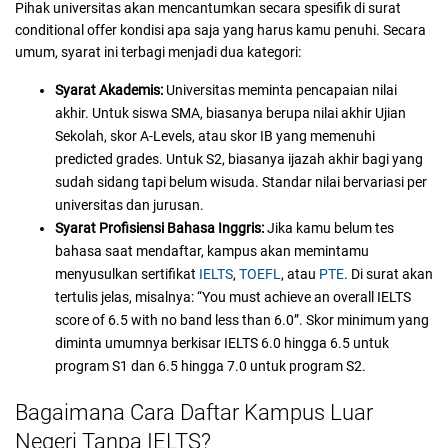
Pihak universitas akan mencantumkan secara spesifik di surat
conditional offer kondisi apa saja yang harus kamu penuhi. Secara
umum, syarat ini terbagi menjadi dua kategori:
Syarat Akademis:
Universitas meminta pencapaian nilai
akhir. Untuk siswa SMA, biasanya berupa nilai akhir Ujian
Sekolah, skor A-Levels, atau skor IB yang memenuhi
predicted grades. Untuk S2, biasanya ijazah akhir bagi yang
sudah sidang tapi belum wisuda. Standar nilai bervariasi per
universitas dan jurusan.
Syarat Profisiensi Bahasa Inggris:
Jika kamu belum tes
bahasa saat mendaftar, kampus akan memintamu
menyusulkan sertifikat
IELTS
,
TOEFL
, atau
PTE
. Di surat akan
tertulis jelas, misalnya: “You must achieve an overall IELTS
score of 6.5 with no band less than 6.0”. Skor minimum yang
diminta umumnya berkisar IELTS 6.0 hingga 6.5 untuk
program S1 dan 6.5 hingga 7.0 untuk program S2.
Bagaimana Cara Daftar Kampus Luar
Negeri Tanpa IELTS?