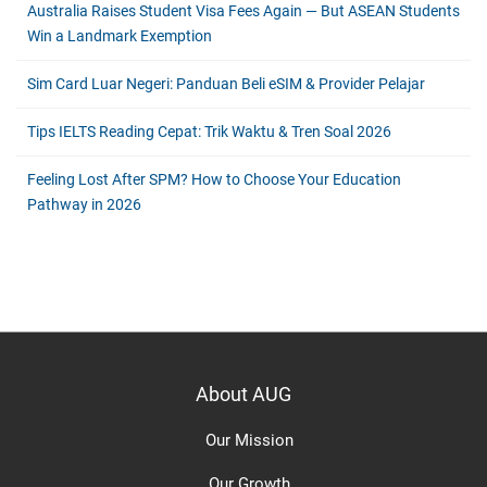
Australia Raises Student Visa Fees Again — But ASEAN Students
Win a Landmark Exemption
Sim Card Luar Negeri: Panduan Beli eSIM & Provider Pelajar
Tips IELTS Reading Cepat: Trik Waktu & Tren Soal 2026
Feeling Lost After SPM? How to Choose Your Education
Pathway in 2026
About AUG
Our Mission
Our Growth