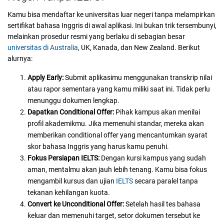
Kamu bisa mendaftar ke universitas luar negeri tanpa melampirkan
sertifikat bahasa Inggris di awal aplikasi. Ini bukan trik tersembunyi,
melainkan prosedur resmi yang berlaku di sebagian besar
universitas di Australia
, UK, Kanada, dan New Zealand. Berikut
alurnya:
Apply Early:
Submit aplikasimu menggunakan transkrip nilai
atau rapor sementara yang kamu miliki saat ini. Tidak perlu
menunggu dokumen lengkap.
Dapatkan Conditional Offer:
Pihak kampus akan menilai
profil akademikmu. Jika memenuhi standar, mereka akan
memberikan conditional offer yang mencantumkan syarat
skor bahasa Inggris yang harus kamu penuhi.
Fokus Persiapan IELTS:
Dengan kursi kampus yang sudah
aman, mentalmu akan jauh lebih tenang. Kamu bisa fokus
mengambil kursus dan ujian
IELTS
secara paralel tanpa
tekanan kehilangan kuota.
Convert ke Unconditional Offer:
Setelah hasil tes bahasa
keluar dan memenuhi target, setor dokumen tersebut ke