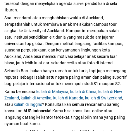
tersebut dengan menyelipkan agenda survei pendidikan di sela
liburan.
Saat mendarat atau menghabiskan waktu di Auckland,
sempatkanlah untuk membawa anak melakukan campus tour
singkat ke University of Auckland. Kampus ini merupakan salah
satu institusi pendidikan elit dunia yang masuk dalam jajaran
universitas top global. Dengan melihat langsung fasilitas kampus,
suasana perpustakaan, dan kenyamanan lingkungan kota
Auckland, Anda bisa memicu motivasi belajar anak secara luar
biasa, jauh lebih kuat dari sekadar cerita atau foto di internet.
Selandia Baru bukan hanya ramah untuk turis, tapi juga memegang
reputasi sebagai salah satu negara paling aman dan paling suportif
bagi pelajar internasional untuk menempuh studi S1 maupun S2.
Kamu berencana
kuliah di Malaysia
,
kuliah di China
,
kuliah di New
Zealand
,
kuliah di Amerika
,
kuliah di Kanada
,
kuliah di Switzerland
,
atau
kuliah di Inggris
? Konsultasikan semua rencanamu bareng
konsultan
AUG Indonesia
! Kamu bisa konsultasi online atau
langsung datang ke kantor terdekat, tinggal pilih mana yang paling
nyaman buat kamu.