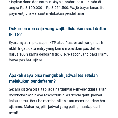
Siapkan dana daruratmu! Biaya standar tes IELTS ada di
angka Rp 3.100.000 – Rp 3.951.500. Wajib bayar lunas (full
payment) di awal saat melakukan pendaftaran.
Dokumen apa saja yang wajib disiapkan saat daftar
IELTS?
Syaratnya simple: siapin KTP atau Paspor asli yang masih
aktif. Ingat, data entry yang kamu masukkan pas daftar
harus 100% sama dengan fisik KTP/Paspor yang bakal kamu
bawa pas hari ujian!
Apakah saya bisa mengubah jadwal tes setelah
melakukan pendaftaran?
Secara sistem bisa, tapi ada harganya! Penyelenggara akan
membebankan biaya reschedule alias denda ganti jadwal
kalau kamu tiba-tiba membatalkan atau memundurkan hari
ujianmu. Makanya, pilih jadwal yang paling mantap dari
awal!