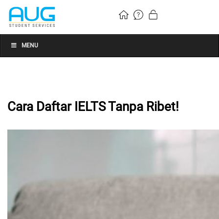
MENU
Cara Daftar IELTS Tanpa Ribet!