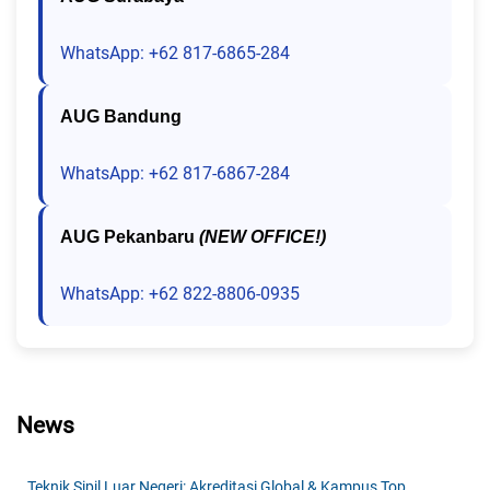
WhatsApp: +62 817-6865-284
AUG Bandung
WhatsApp: +62 817-6867-284
AUG Pekanbaru
(NEW OFFICE!)
WhatsApp: +62 822-8806-0935
News
Teknik Sipil Luar Negeri: Akreditasi Global & Kampus Top