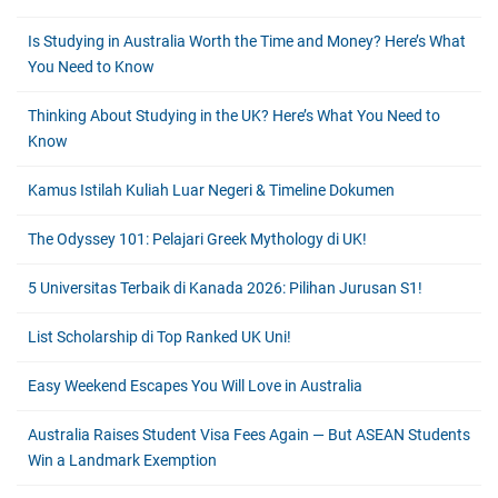
Is Studying in Australia Worth the Time and Money? Here’s What
You Need to Know
Thinking About Studying in the UK? Here’s What You Need to
Know
Kamus Istilah Kuliah Luar Negeri & Timeline Dokumen
The Odyssey 101: Pelajari Greek Mythology di UK!
5 Universitas Terbaik di Kanada 2026: Pilihan Jurusan S1!
List Scholarship di Top Ranked UK Uni!
Easy Weekend Escapes You Will Love in Australia
Australia Raises Student Visa Fees Again — But ASEAN Students
Win a Landmark Exemption