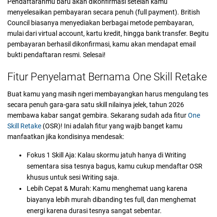
Pendaftaranmu baru akan dikonfirmasi setelah kamu
menyelesaikan pembayaran secara penuh (full payment). British
Council biasanya menyediakan berbagai metode pembayaran,
mulai dari virtual account, kartu kredit, hingga bank transfer. Begitu
pembayaran berhasil dikonfirmasi, kamu akan mendapat email
bukti pendaftaran resmi. Selesai!
Fitur Penyelamat Bernama One Skill Retake
Buat kamu yang masih ngeri membayangkan harus mengulang tes
secara penuh gara-gara satu skill nilainya jelek, tahun 2026
membawa kabar sangat gembira. Sekarang sudah ada fitur
One
Skill Retake
(OSR)! Ini adalah fitur yang wajib banget kamu
manfaatkan jika kondisinya mendesak:
Fokus 1 Skill Aja: Kalau skormu jatuh hanya di Writing
sementara sisa tesnya bagus, kamu cukup mendaftar OSR
khusus untuk sesi Writing saja.
Lebih Cepat & Murah: Kamu menghemat uang karena
biayanya lebih murah dibanding tes full, dan menghemat
energi karena durasi tesnya sangat sebentar.