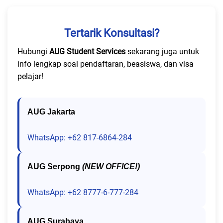
Tertarik Konsultasi?
Hubungi
AUG Student Services
sekarang juga untuk
info lengkap soal pendaftaran, beasiswa, dan visa
pelajar!
AUG Jakarta
WhatsApp: +62 817-6864-284
AUG Serpong
(NEW OFFICE!)
WhatsApp: +62 8777-6-777-284
AUG Surabaya