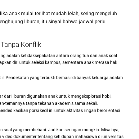
ika anak mulai terlihat mudah lelah, sering mengeluh
penghujung liburan, itu sinyal bahwa jadwal perlu
 Tanpa Konflik
ang adalah ketidaksepakatan antara orang tua dan anak soal
pkan diri untuk seleksi kampus, sementara anak merasa hak
dil. Pendekatan yang terbukti berhasil di banyak keluarga adalah
ar dari liburan digunakan anak untuk mengeksplorasi hobi,
man-temannya tanpa tekanan akademis sama sekali.
dedikasikan porsi kecil ini untuk aktivitas ringan berorientasi
ihan soal yang membebani. Jadikan seringan mungkin. Misalnya,
ton video dokumenter tentang kehidupan mahasiswa di universitas