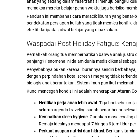
anak yang sedang dalam fase transisi menuju bangku kulia
memaksa mereka belajar penuh waktu juga berisiko memi
Panduan ini membahas cara meracik liburan yang benar-be
pendekatan persiapan kuliah yang tidak memicu konflik,
efektif daripada jadwal belajar yang dipaksakan.
Waspadai Post-Holiday Fatigue: Kenap
Pernahkah orang tua memperhatikan bahwa anak justru de
panjang? Fenomena ini dalam dunia medis dikenal sebaga
Penyebabnya bukan karena liburannya sendiri berbahaya, 
dengan perpindahan kota, screen time yang tidak terkend
biologis anak berantakan. Sistem imun pun ikut melemah.
Kunci mencegah kondisi ini adalah menerapkan
Aturan Co
Hentikan perjalanan lebih awal.
Tiga hari sebelum ja
seluruh agenda traveling sudah benar-benar selesai
Kembalikan sleep hygiene.
Gunakan masa cooling do
Remaja idealnya mendapat 7 hingga 9 jam tidur pe
Perkuat asupan nutrisi dan hidrasi.
Berikan vitamin 