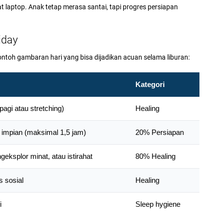
t laptop. Anak tetap merasa santai, tapi progres persiapan
iday
ontoh gambaran hari yang bisa dijadikan acuan selama liburan:
Kategori
pagi atau stretching)
Healing
n impian (maksimal 1,5 jam)
20% Persiapan
eksplor minat, atau istirahat
80% Healing
s sosial
Healing
i
Sleep hygiene