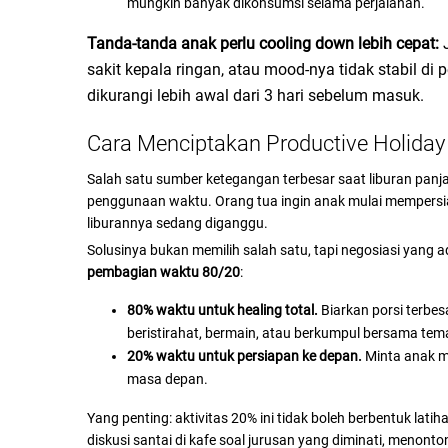
mungkin banyak dikonsumsi selama perjalanan.
Tanda-tanda anak perlu cooling down lebih cepat:
J
sakit kepala ringan, atau mood-nya tidak stabil di 
dikurangi lebih awal dari 3 hari sebelum masuk.
Cara Menciptakan Productive Holiday
Salah satu sumber ketegangan terbesar saat liburan panj
penggunaan waktu. Orang tua ingin anak mulai mempersia
liburannya sedang diganggu.
Solusinya bukan memilih salah satu, tapi negosiasi yang a
pembagian waktu 80/20
:
80% waktu untuk healing total.
Biarkan porsi terbes
beristirahat, bermain, atau berkumpul bersama te
20% waktu untuk persiapan ke depan.
Minta anak men
masa depan.
Yang penting: aktivitas 20% ini tidak boleh berbentuk lat
diskusi santai di kafe soal jurusan yang diminati, menon