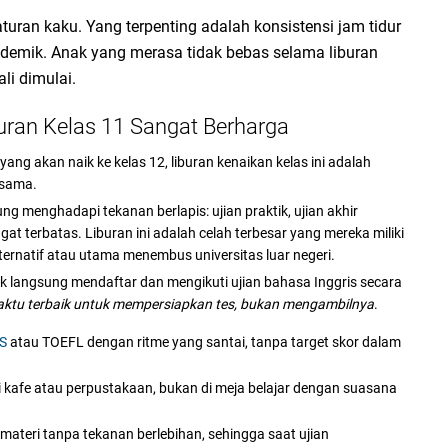
uran kaku. Yang terpenting adalah konsistensi jam tidur
ademik. Anak yang merasa tidak bebas selama liburan
li dimulai.
ran Kelas 11 Sangat Berharga
ang akan naik ke kelas 12, liburan kenaikan kelas ini adalah
 sama.
ng menghadapi tekanan berlapis: ujian praktik, ujian akhir
at terbatas. Liburan ini adalah celah terbesar yang mereka miliki
lternatif atau utama menembus universitas luar negeri.
 langsung mendaftar dan mengikuti ujian bahasa Inggris secara
ktu terbaik untuk mempersiapkan tes, bukan mengambilnya
.
TS
atau TOEFL dengan ritme yang santai, tanpa target skor dalam
rti kafe atau perpustakaan, bukan di meja belajar dengan suasana
ateri tanpa tekanan berlebihan, sehingga saat ujian