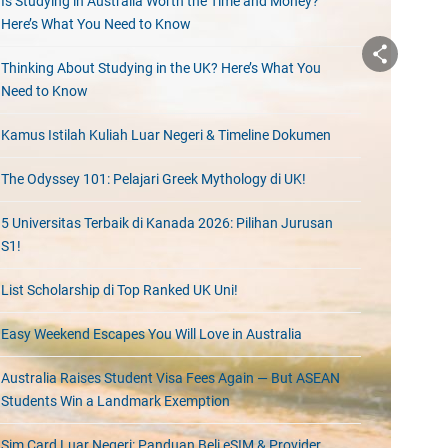
Is Studying in Australia Worth the Time and Money?
Here’s What You Need to Know
Thinking About Studying in the UK? Here’s What You
Need to Know
Kamus Istilah Kuliah Luar Negeri & Timeline Dokumen
The Odyssey 101: Pelajari Greek Mythology di UK!
5 Universitas Terbaik di Kanada 2026: Pilihan Jurusan
S1!
List Scholarship di Top Ranked UK Uni!
Easy Weekend Escapes You Will Love in Australia
Australia Raises Student Visa Fees Again — But ASEAN
Students Win a Landmark Exemption
Sim Card Luar Negeri: Panduan Beli eSIM & Provider