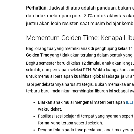
Perhatian:
Jadwal di atas adalah panduan, bukan at
dan tidak melampaui porsi 20% untuk aktivitas ak
justru akan lebih resisten saat musim belajar kemba
Momentum Golden Time: Kenapa Libu
Bagi orang tua yang memiliki anak di penghujung kelas 11 y
Golden Time
yang tidak akan terulang dalam bentuk yang
Begitu semester baru di kelas 12 dimulai, anak akan langsu
sekolah, dan persiapan seleksi PTN. Waktu luang akan sang
untuk memulai persiapan kualifikasi global sebagai jalur a
Tapi pendekatannya harus strategis. Bukan memaksa anak
terburu-buru, melainkan membingkai liburan ini sebagai
wa
Biarkan anak mulai mengenal materi persiapan
IEL
waktu dekat.
Fasilitasi sesi belajar di tempat yang nyaman sepe
formal yang terasa seperti sekolah.
Dengan fokus pada fase persiapan, anak menyerap m