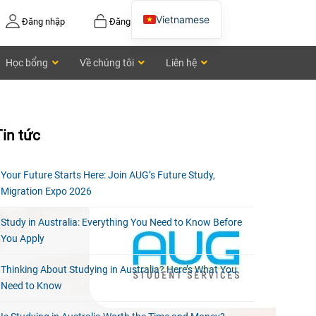
Vietnamese
Đăng nhập
Đăng ký
English
Học bổng
Về chúng tôi
Liên hệ
Chinese
Tin tức
Your Future Starts Here: Join AUG’s Future Study,
Migration Expo 2026
Study in Australia: Everything You Need to Know Before
You Apply
Thinking About Studying in Australia? Here’s What You
Need to Know