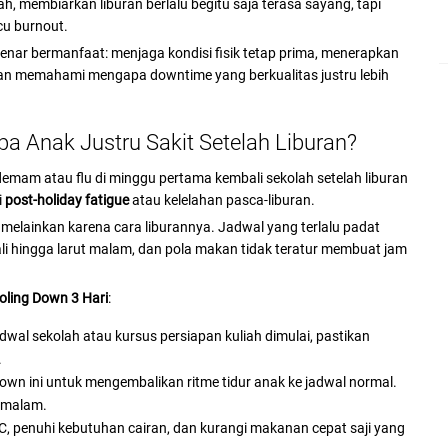
h, membiarkan liburan berlalu begitu saja terasa sayang, tapi
cu burnout.
nar bermanfaat: menjaga kondisi fisik tetap prima, menerapkan
 dan memahami mengapa downtime yang berkualitas justru lebih
a Anak Justru Sakit Setelah Liburan?
mam atau flu di minggu pertama kembali sekolah setelah liburan
i
post-holiday fatigue
atau kelelahan pasca-liburan.
melainkan karena cara liburannya. Jadwal yang terlalu padat
ali hingga larut malam, dan pola makan tidak teratur membuat jam
oling Down 3 Hari
:
dwal sekolah atau kursus persiapan kuliah dimulai, pastikan
.
wn ini untuk mengembalikan ritme tidur anak ke jadwal normal.
r malam.
C, penuhi kebutuhan cairan, dan kurangi makanan cepat saji yang