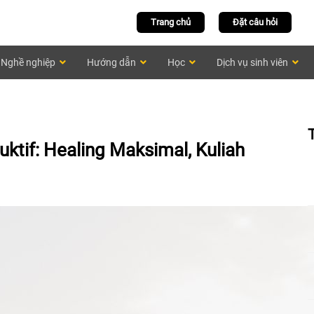
Trang chủ
Đặt câu hỏi
Nghề nghiệp
Hướng dẫn
Học
Dịch vụ sinh viên
ktif: Healing Maksimal, Kuliah