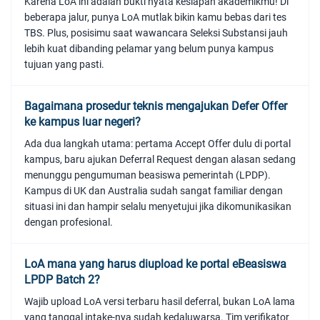
Karena LoA ini adalah bukti nyata kesiapan akademikmu! Di
beberapa jalur, punya LoA mutlak bikin kamu bebas dari tes
TBS. Plus, posisimu saat wawancara Seleksi Substansi jauh
lebih kuat dibanding pelamar yang belum punya kampus
tujuan yang pasti.
Bagaimana prosedur teknis mengajukan Defer Offer
ke kampus luar negeri?
Ada dua langkah utama: pertama Accept Offer dulu di portal
kampus, baru ajukan Deferral Request dengan alasan sedang
menunggu pengumuman beasiswa pemerintah (LPDP).
Kampus di UK dan Australia sudah sangat familiar dengan
situasi ini dan hampir selalu menyetujui jika dikomunikasikan
dengan profesional.
LoA mana yang harus diupload ke portal eBeasiswa
LPDP Batch 2?
Wajib upload LoA versi terbaru hasil deferral, bukan LoA lama
yang tanggal intake-nya sudah kedaluwarsa. Tim verifikator