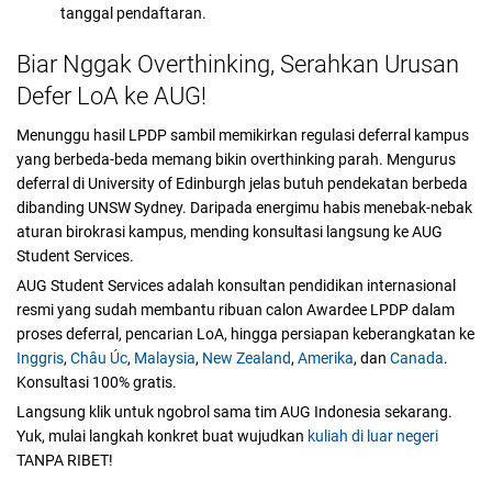
tanggal pendaftaran.
Biar Nggak Overthinking, Serahkan Urusan
Defer LoA ke AUG!
Menunggu hasil LPDP sambil memikirkan regulasi deferral kampus
yang berbeda-beda memang bikin overthinking parah. Mengurus
deferral di University of Edinburgh jelas butuh pendekatan berbeda
dibanding UNSW Sydney. Daripada energimu habis menebak-nebak
aturan birokrasi kampus, mending konsultasi langsung ke AUG
Student Services.
AUG Student Services adalah konsultan pendidikan internasional
resmi yang sudah membantu ribuan calon Awardee LPDP dalam
proses deferral, pencarian LoA, hingga persiapan keberangkatan ke
Inggris
,
Châu Úc
,
Malaysia
,
New Zealand
,
Amerika
, dan
Canada
.
Konsultasi 100% gratis.
Langsung klik untuk ngobrol sama tim AUG Indonesia sekarang.
Yuk, mulai langkah konkret buat wujudkan
kuliah di luar negeri
TANPA RIBET!