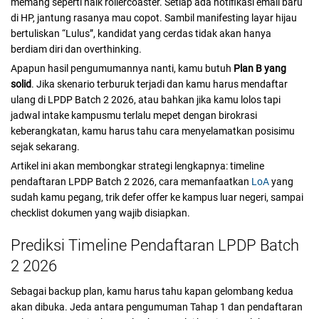
memang seperti naik rollercoaster. Setiap ada notifikasi email baru
di HP, jantung rasanya mau copot. Sambil manifesting layar hijau
bertuliskan “Lulus”, kandidat yang cerdas tidak akan hanya
berdiam diri dan overthinking.
Apapun hasil pengumumannya nanti, kamu butuh
Plan B yang
solid
. Jika skenario terburuk terjadi dan kamu harus mendaftar
ulang di LPDP Batch 2 2026, atau bahkan jika kamu lolos tapi
jadwal intake kampusmu terlalu mepet dengan birokrasi
keberangkatan, kamu harus tahu cara menyelamatkan posisimu
sejak sekarang.
Artikel ini akan membongkar strategi lengkapnya: timeline
pendaftaran LPDP Batch 2 2026, cara memanfaatkan
LoA
yang
sudah kamu pegang, trik defer offer ke kampus luar negeri, sampai
checklist dokumen yang wajib disiapkan.
Prediksi Timeline Pendaftaran LPDP Batch
2 2026
Sebagai backup plan, kamu harus tahu kapan gelombang kedua
akan dibuka. Jeda antara pengumuman Tahap 1 dan pendaftaran