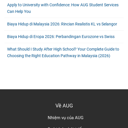
Apply to University with Confidence: How AUG Student Services
Can Help You
Biaya Hidup di Malaysia 2026: Rincian Realistis KL vs Selangor
Biaya Hidup di Eropa 2026: Perbandingan Eurozone vs Swiss
What Should I Study After High School? Your Complete Guide to
Choosing the Right Education Pathway in Malaysia (2026)
Về AUG
Nhiệm vụ của AUG