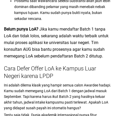
Posisimu saat wawancara Seleksi Substansi akan jauh lebih
dominan dibanding pelamar yang masih menebak-nebak
kampus tujuan. Kamu sudah punya bukti nyata, bukan
sekadar rencana.
Belum punya LoA?
Jika kamu mendaftar Batch 1 tanpa
LoA dan tidak lolos, sekarang adalah waktu terbaik untuk
mulai proses aplikasi ke universitas luar negeri. Tim
konsultan AUG bisa bantu prosesnya agar kamu sudah
memegang LoA sebelum pendaftaran Batch 2 ditutup.
Cara Defer Offer LoA ke Kampus Luar
Negeri karena LPDP
Ini adalah dilema klasik yang hampir semua calon Awardee hadapi.
Kamu sudah memegang LoA dari Batch 1 dengan jadwal masuk
September. Tapi karena harus ikut Batch 2 yang hasilnya keluar
akhir tahun, jadwal intake kampusmu pasti terlewat. Apakah LoA
yang didapat susah payah ini otomatis hangus?
Tentu saja tidak. Dunia akademik internasional punya fitur