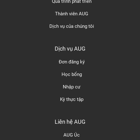
Quá trình phát triển
Thành viên AUG
Dịch vụ của chúng tôi
Dịch vụ AUG
Đơn đăng ký
Học bổng
Nhập cư
Kỳ thực tập
Liên hệ AUG
AUG Úc