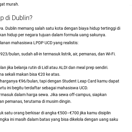
gat murah.
 di Dublin?
. Dublin memang salah satu kota dengan biaya hidup tertinggi di
an hidup per negara tujuan dalam formula uang sakunya.
ulanan mahasiswa LPDP UCD yang realistis:
923/bulan, sudah all-in termasuk listrik, air, pemanas, dan Wi-Fi.
 jika belanja rutin di Lidl atau ALDI dan meal prep sendiri.
na sekali makan bisa €20 ke atas.
l harganya €96/bulan, tapi dengan Student Leap Card kamu dapat
artu ini begitu terdaftar sebagai mahasiswa UCD.
ermasuk dalam harga sewa. Jika sewa off-campus, siapkan
an pemanas, terutama di musim dingin.
uk satu orang berkisar di angka €500–€700 jika kamu disiplin
ngka ini masih dalam batas yang bisa dikelola dengan uang saku