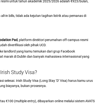
 resmi untuk tahun akademik 2025/2026 adalah €923/bulan,
in bills, tidak ada kejutan tagihan listrik atau pemanas di
dation Pad
, platform direktori perumahan off-campus resmi
udah diverifikasi oleh pihak UCD.
 ke landlord yang kamu temukan dari grup Facebook
t marak di Dublin dan banyak mahasiswa internasional yang
Irish Study Visa?
 selesai. Irish Study Visa (Long Stay ‘D’ Visa) harus kamu urus
ng biayanya, bukan prosesnya.
atau €100 (multiple entry), dibayarkan online melalui sistem AVATS