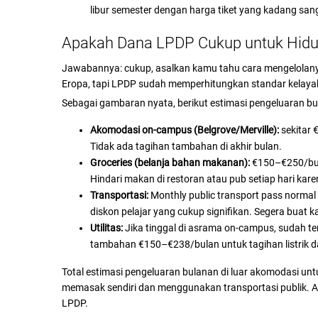
libur semester dengan harga tiket yang kadang san
Apakah Dana LPDP Cukup untuk Hidup
Jawabannya: cukup, asalkan kamu tahu cara mengelolanya
Eropa, tapi LPDP sudah memperhitungkan standar kelayak
Sebagai gambaran nyata, berikut estimasi pengeluaran b
Akomodasi on-campus (Belgrove/Merville):
sekitar €
Tidak ada tagihan tambahan di akhir bulan.
Groceries (belanja bahan makanan):
€150–€250/bulan
Hindari makan di restoran atau pub setiap hari kare
Transportasi:
Monthly public transport pass norma
diskon pelajar yang cukup signifikan. Segera buat k
Utilitas:
Jika tinggal di asrama on-campus, sudah t
tambahan €150–€238/bulan untuk tagihan listrik d
Total estimasi pengeluaran bulanan di luar akomodasi unt
memasak sendiri dan menggunakan transportasi publik. A
LPDP.