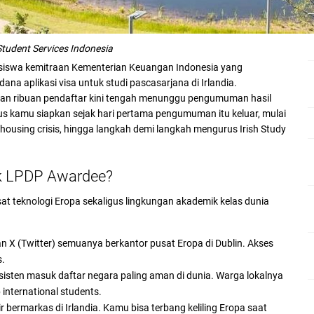
Student Services Indonesia
asiswa kemitraan Kementerian Keuangan Indonesia yang
na aplikasi visa untuk studi pascasarjana di Irlandia.
 dan ribuan pendaftar kini tengah menunggu pengumuman hasil
rus kamu siapkan sejak hari pertama pengumuman itu keluar, mulai
h housing crisis, hingga langkah demi langkah mengurus Irish Study
tuk LPDP Awardee?
usat teknologi Eropa sekaligus lingkungan akademik kelas dunia
an X (Twitter) semuanya berkantor pusat Eropa di Dublin. Akses
s.
sisten masuk daftar negara paling aman di dunia. Warga lokalnya
international students.
 bermarkas di Irlandia. Kamu bisa terbang keliling Eropa saat