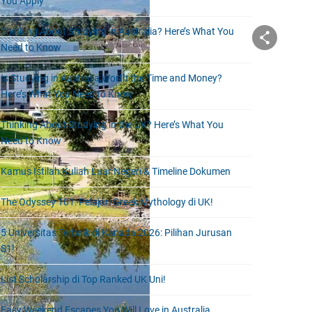
You Apply
Thinking About Studying in Australia? Here’s What You
Need to Know
Is Studying in Australia Worth the Time and Money?
Here’s What You Need to Know
Thinking About Studying in the UK? Here’s What You
Need to Know
Kamus Istilah Kuliah Luar Negeri & Timeline Dokumen
The Odyssey 101: Pelajari Greek Mythology di UK!
5 Universitas Terbaik di Kanada 2026: Pilihan Jurusan
S1!
List Scholarship di Top Ranked UK Uni!
Easy Weekend Escapes You Will Love in Australia