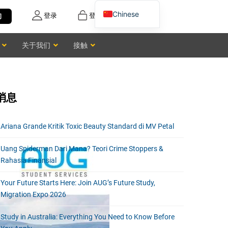
Chinese
登录
登记
询
English
关于我们
接触
Vietnamese
消息
Ariana Grande Kritik Toxic Beauty Standard di MV Petal
Uang Spiderman Dari Mana? Teori Crime Stoppers &
Rahasia Finansial
Your Future Starts Here: Join AUG’s Future Study,
Migration Expo 2026
Study in Australia: Everything You Need to Know Before