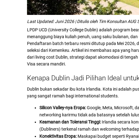
Last Updated: Juni 2026 | Ditulis oleh Tim Konsultan AUG 
LPDP UCD (University College Dublin) adalah program be
menanggung biaya kuliah penuh, uang saku bulanan, dan da
Pendaftaran batch terbaru resmi ditutup pada Mei 2026,
seleksi dari Kemenkeu. Artikel ini membahas apa yang ha
dari living cost Dublin, strategi dapat akomodasi di tenga
Visa secara mandiri.
Kenapa Dublin Jadi Pilihan Ideal un
Dublin bukan sekadar ibu kota Irlandia. Kota ini adalah p
yang sangat ramah bagi international students.
Silicon Valley-nya Eropa:
Google, Meta, Microsoft, d
networking karirmu tidak ada batasnya setelah lulu
Keamanan dan Toleransi Tinggi:
Irlandia secara kon
(Dubliners) terkenal ramah dan welcoming terhadap 
Konektivitas Eropa:
Maskapai budget seperti Ryanair