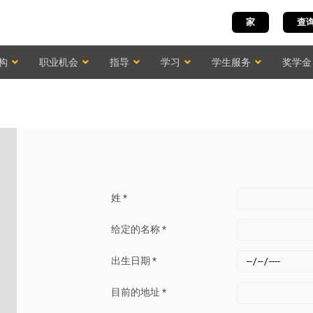
家
查
构
职业机会
指导
学习
学生服务
奖学金
姓 *
给定的名称 *
出生日期 *
目前的地址 *