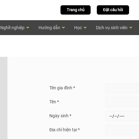
Trang chủ
Đặt câu hỏi
Nghề nghiệp
Hướng dẫn
Học
Dịch vụ sinh viên
Tên gia đình *
Tên *
Ngày sinh *
Địa chỉ hiện tại *