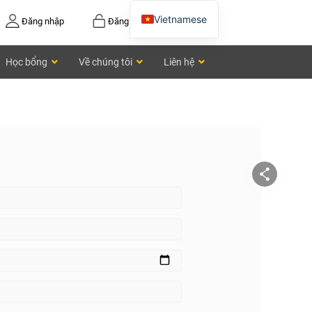
Vietnamese
Đăng nhập
Đăng ký
English
Học bổng
Về chúng tôi
Liên hệ
Chinese