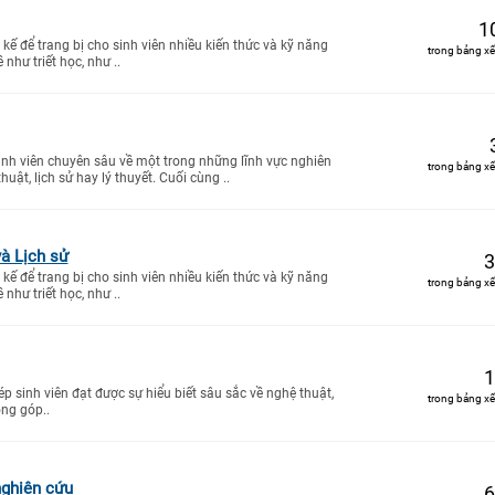
1
kế để trang bị cho sinh viên nhiều kiến thức và kỹ năng
trong bảng xế
 như triết học, như ..
inh viên chuyên sâu về một trong những lĩnh vực nghiên
trong bảng xế
uật, lịch sử hay lý thuyết. Cuối cùng ..
và Lịch sử
3
kế để trang bị cho sinh viên nhiều kiến thức và kỹ năng
trong bảng xế
 như triết học, như ..
1
 sinh viên đạt được sự hiểu biết sâu sắc về nghệ thuật,
trong bảng xế
óng góp..
nghiên cứu
6