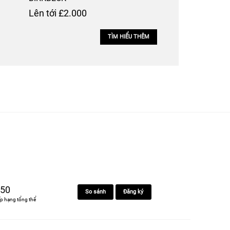
Lên tới £2.000
TÌM HIỂU THÊM
50
So sánh
Đăng ký
p hạng tổng thể