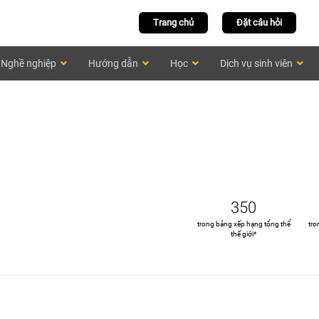
Trang chủ
Đặt câu hỏi
Nghề nghiệp
Hướng dẫn
Học
Dịch vụ sinh viên
350
trong bảng xếp hạng tổng thể
tro
thế giới*