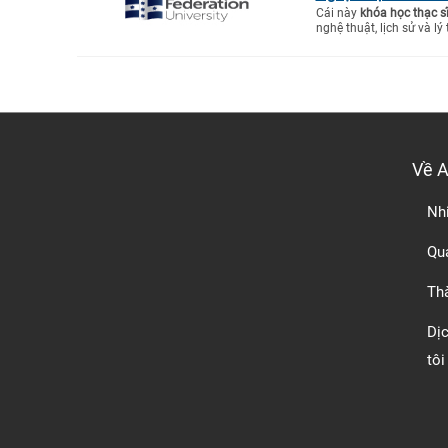
Cái này
khóa học thạc s
nghệ thuật, lịch sử và lý 
Về 
Nh
Quá
Th
Dị
tôi