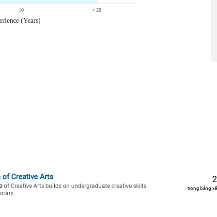
 of Creative Arts
2
p
of Creative Arts builds on undergraduate creative skills
trong bảng xế
rary..