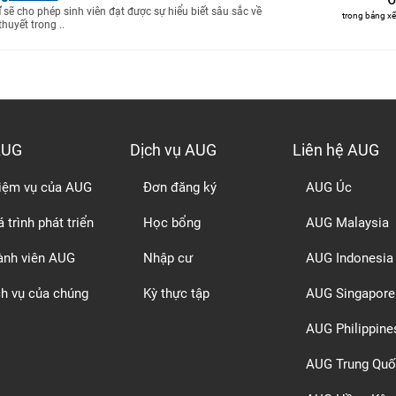
ĩ
sẽ cho phép sinh viên đạt được sự hiểu biết sâu sắc về
trong bảng xế
thuyết trong ..
AUG
Dịch vụ AUG
Liên hệ AUG
iệm vụ của AUG
Đơn đăng ký
AUG Úc
 trình phát triển
Học bổng
AUG Malaysia
ành viên AUG
Nhập cư
AUG Indonesia
ch vụ của chúng
Kỳ thực tập
AUG Singapore
AUG Philippine
AUG Trung Quố