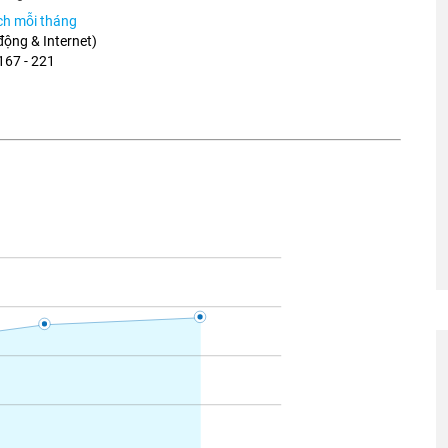
ích mỗi tháng
 động & Internet)
167 - 221