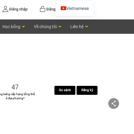
Vietnamese
Đăng nhập
Đăng ký
English
Học bổng
Về chúng tôi
Liên hệ
Chinese
47
So sánh
Đăng ký
ng bảng xếp hạng tổng thể
ở địa phương*