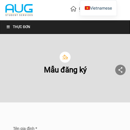
Vietnamese
English
Chinese
THỰC ĐƠN
Mẫu đăng ký
Tên gia đình *