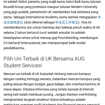
Ini adalah faktor penentu yang wajib kamu tahu! Baik kamu lulusan
Russell Group yang prestisius maupun lulusan Modern University
yang jago praktik, pemerintah UK memberikan hak istimewa yang
sama. Sebagai international students, kamu berhak mengajukan
毕
业生路线签证
(dulu dikenal sebagai
毕业后工作签证
). Visa ini
memberikanmu izin untuk menetap dan bekerja penuh waktu di UK
selama 2 tahun berturut-turut setelah wisuda! Ini adalah
kesempatan emas untuk meraup gaji Poundsterling, membangun
CV bertaraf internasional, dan mempercepat balik modal
pendidikanmu.
Pilih Uni Terbaik di UK Bersama AUG
Student Services!
Mencari uni terbaik di UK bukanlah tentang mencari kampus
dengan ranking tertinggi semata, melainkan mencari kampus yang
paling sesuai dengan budget, gaya belajar, dan orientasi karirmu di
masa depan. Edukasi informasi yang terlalu banyak di internet
sering kali malah membuat pusing. Jangan biarkan overthinking
menghambat langkah studimu! Solusi terbaiknya adalah
melakukan asesmen profil akademis dan finansial secara personal.