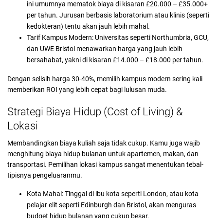
ini umumnya mematok biaya di kisaran £20.000 – £35.000+
per tahun. Jurusan berbasis laboratorium atau klinis (seperti
kedokteran) tentu akan jauh lebih mahal.
Tarif Kampus Modern: Universitas seperti Northumbria, GCU,
dan UWE Bristol menawarkan harga yang jauh lebih
bersahabat, yakni di kisaran £14.000 – £18.000 per tahun.
Dengan selisih harga 30-40%, memilih kampus modern sering kali
memberikan ROI yang lebih cepat bagi lulusan muda.
Strategi Biaya Hidup (Cost of Living) &
Lokasi
Membandingkan biaya kuliah saja tidak cukup. Kamu juga wajib
menghitung biaya hidup bulanan untuk apartemen, makan, dan
transportasi. Pemilihan lokasi kampus sangat menentukan tebal-
tipisnya pengeluaranmu.
Kota Mahal: Tinggal di ibu kota seperti London, atau kota
pelajar elit seperti Edinburgh dan Bristol, akan menguras
budget hidup bulanan yang cukup besar.