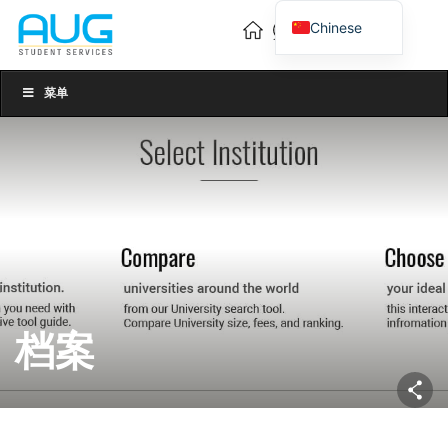
Chinese
English
Vietnamese
菜单
档案