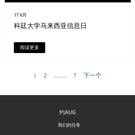
17 6月
科廷大学马来西亚信息日
阅读更多
文
章
页
页
页
1
2
……
7
下一个
分
页
约AUG
我们的任务