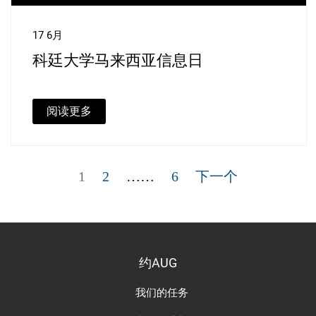
17 6月
科廷大学马来西亚信息日
阅读更多
文
章
页
页
页
1
2
……
6
下一个
分
页
约AUG
我们的任务