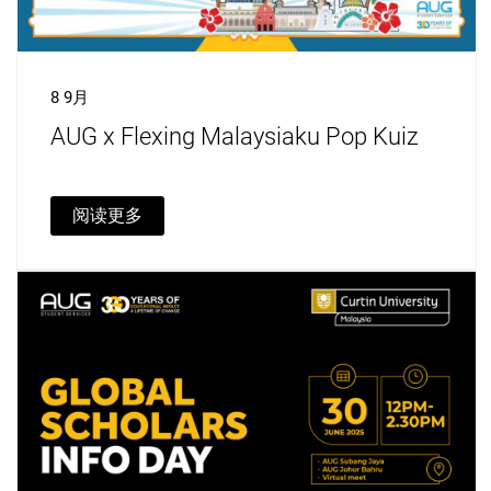
8 9月
AUG x Flexing Malaysiaku Pop Kuiz
阅读更多