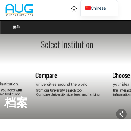
Chinese
English
Vietnamese
菜单
档案