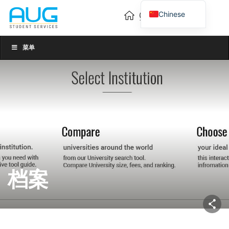
Chinese
English
Vietnamese
菜单
档案