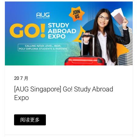
20 7 月
[AUG Singapore] Go! Study Abroad
Expo
阅读更多