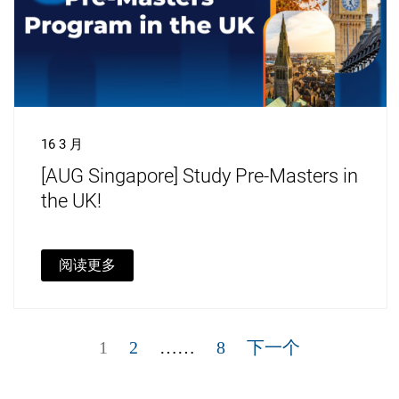
16 3 月
[AUG Singapore] Study Pre-Masters in
the UK!
阅读更多
文
章
页
页
页
1
2
……
8
下一个
分
页