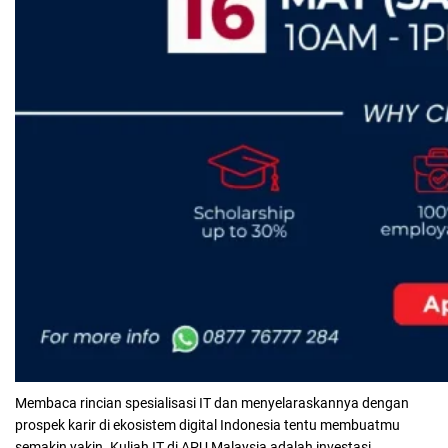
Membaca rincian spesialisasi IT dan menyelaraskannya dengan
prospek karir di ekosistem digital Indonesia tentu membuatmu
semakin yakin. Kuliah IT di APU Malaysia adalah investasi