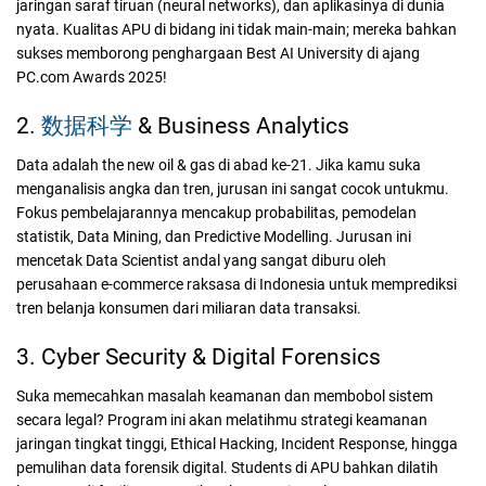
jaringan saraf tiruan (neural networks), dan aplikasinya di dunia
nyata. Kualitas APU di bidang ini tidak main-main; mereka bahkan
sukses memborong penghargaan Best AI University di ajang
PC.com Awards 2025!
2.
数据科学
& Business Analytics
Data adalah the new oil & gas di abad ke-21. Jika kamu suka
menganalisis angka dan tren, jurusan ini sangat cocok untukmu.
Fokus pembelajarannya mencakup probabilitas, pemodelan
statistik, Data Mining, dan Predictive Modelling. Jurusan ini
mencetak Data Scientist andal yang sangat diburu oleh
perusahaan e-commerce raksasa di Indonesia untuk memprediksi
tren belanja konsumen dari miliaran data transaksi.
3. Cyber Security & Digital Forensics
Suka memecahkan masalah keamanan dan membobol sistem
secara legal? Program ini akan melatihmu strategi keamanan
jaringan tingkat tinggi, Ethical Hacking, Incident Response, hingga
pemulihan data forensik digital. Students di APU bahkan dilatih