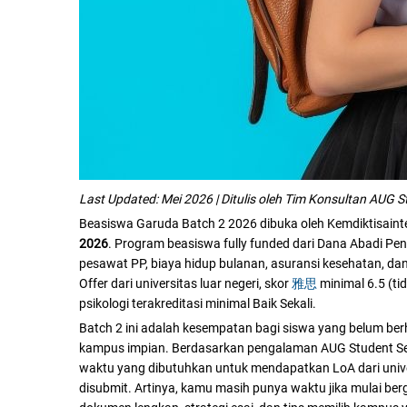
Last Updated: Mei 2026 | Ditulis oleh Tim Konsultan AUG S
Beasiswa Garuda Batch 2 2026 dibuka oleh Kemdiktisain
2026
. Program beasiswa fully funded dari Dana Abadi Pend
pesawat PP, biaya hidup bulanan, asuransi kesehatan, da
Offer dari universitas luar negeri, skor
雅思
minimal 6.5 (ti
psikologi terakreditasi minimal Baik Sekali.
Batch 2 ini adalah kesempatan bagi siswa yang belum ber
kampus impian. Berdasarkan pengalaman AUG Student Ser
waktu yang dibutuhkan untuk mendapatkan LoA dari unive
disubmit. Artinya, kamu masih punya waktu jika mulai berg