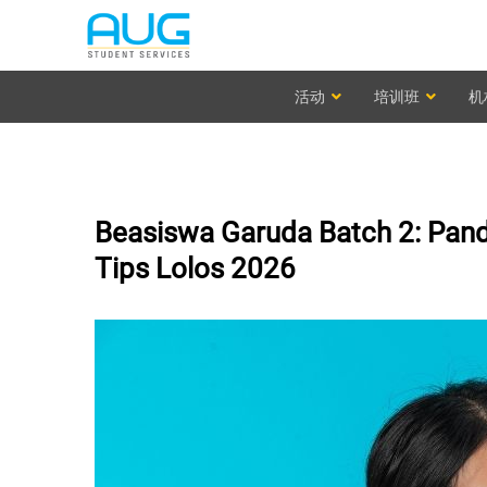
活动
培训班
机
Beasiswa Garuda Batch 2: Pan
Tips Lolos 2026