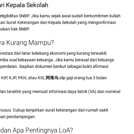
ri Kepala Sekolah
 eligibilitas SNBP. Jika kamu sejak awal sudah berkomitmen kuliah
rkan Surat Keterangan dari Kepala Sekolah yang mengonfirmasi
askan hak SNBP.
swa Kurang Mampu?
stasi dari latar belakang ekonomi yang kurang terwakili.
lomba soal kekayaan keluarga. Jika kamu berasal dari keluarga
m penilaian. Siapkan dokumen berikut sebagai bukti afirmasi:
 KIP, KJP, PKH, atau KIS,
阿塔乌
slip gaji orang tua 3 bulan
 bulan terakhir yang memuat informasi daya listrik (VA) dan nominal
i khusus. Cukup lampirkan surat keterangan dari rumah sakit
tuhan pendampingan.
 dan Apa Pentingnya LoA?