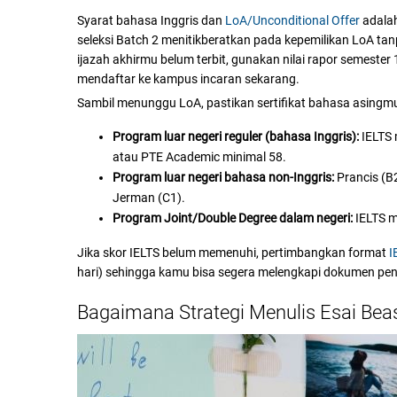
Syarat bahasa Inggris dan
LoA/Unconditional Offer
adalah
seleksi Batch 2 menitikberatkan pada kepemilikan LoA tan
ijazah akhirmu belum terbit, gunakan nilai rapor semester 
mendaftar ke kampus incaran sekarang.
Sambil menunggu LoA, pastikan sertifikat bahasa asingmu
Program luar negeri reguler (bahasa Inggris):
IELTS 
atau PTE Academic minimal 58.
Program luar negeri bahasa non-Inggris:
Prancis (B2
Jerman (C1).
Program Joint/Double Degree dalam negeri:
IELTS m
Jika skor IELTS belum memenuhi, pertimbangkan format
I
hari) sehingga kamu bisa segera melengkapi dokumen pen
Bagaimana Strategi Menulis Esai Be