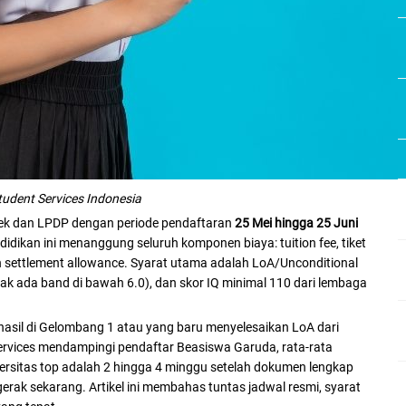
tudent Services Indonesia
tek dan LPDP dengan periode pendaftaran
25 Mei hingga 25 Juni
idikan ini menanggung seluruh komponen biaya: tuition fee, tiket
n settlement allowance. Syarat utama adalah LoA/Unconditional
dak ada band di bawah 6.0), dan skor IQ minimal 110 dari lembaga
hasil di Gelombang 1 atau yang baru menyelesaikan LoA dari
vices mendampingi pendaftar Beasiswa Garuda, rata-rata
rsitas top adalah 2 hingga 4 minggu setelah dokumen lengkap
erak sekarang. Artikel ini membahas tuntas jadwal resmi, syarat