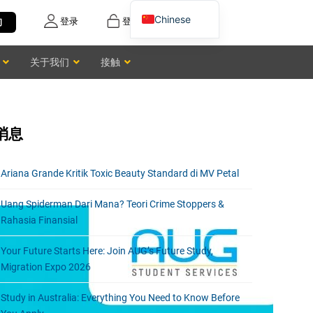
Chinese
登录
登记
询
English
关于我们
接触
Vietnamese
消息
Ariana Grande Kritik Toxic Beauty Standard di MV Petal
Uang Spiderman Dari Mana? Teori Crime Stoppers &
Rahasia Finansial
Your Future Starts Here: Join AUG’s Future Study,
Migration Expo 2026
Study in Australia: Everything You Need to Know Before