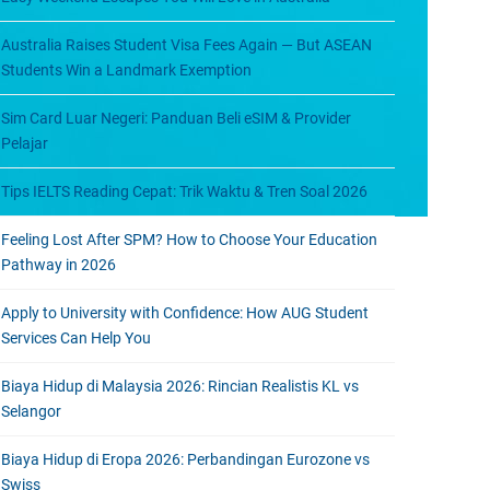
Australia Raises Student Visa Fees Again — But ASEAN
Students Win a Landmark Exemption
Sim Card Luar Negeri: Panduan Beli eSIM & Provider
Pelajar
Tips IELTS Reading Cepat: Trik Waktu & Tren Soal 2026
Feeling Lost After SPM? How to Choose Your Education
Pathway in 2026
Apply to University with Confidence: How AUG Student
Services Can Help You
Biaya Hidup di Malaysia 2026: Rincian Realistis KL vs
Selangor
Biaya Hidup di Eropa 2026: Perbandingan Eurozone vs
Swiss