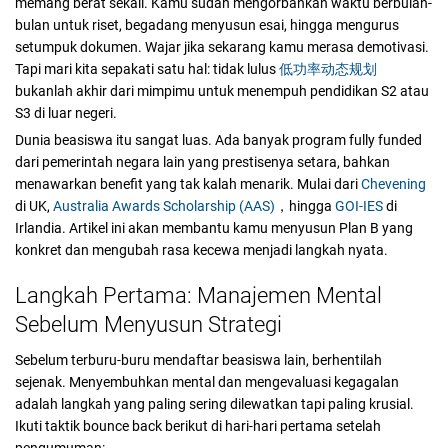
memang berat sekali. Kamu sudah mengorbankan waktu berbulan-
bulan untuk riset, begadang menyusun esai, hingga mengurus
setumpuk dokumen. Wajar jika sekarang kamu merasa demotivasi.
Tapi mari kita sepakati satu hal: tidak lulus
低功率动态规划
bukanlah akhir dari mimpimu untuk menempuh pendidikan S2 atau
S3 di luar negeri.
Dunia beasiswa itu sangat luas. Ada banyak program fully funded
dari pemerintah negara lain yang prestisenya setara, bahkan
menawarkan benefit yang tak kalah menarik. Mulai dari
Chevening
di UK,
Australia Awards Scholarship (AAS)
，hingga
GOI-IES
di
Irlandia. Artikel ini akan membantu kamu menyusun Plan B yang
konkret dan mengubah rasa kecewa menjadi langkah nyata.
Langkah Pertama: Manajemen Mental
Sebelum Menyusun Strategi
Sebelum terburu-buru mendaftar beasiswa lain, berhentilah
sejenak. Menyembuhkan mental dan mengevaluasi kegagalan
adalah langkah yang paling sering dilewatkan tapi paling krusial.
Ikuti taktik bounce back berikut di hari-hari pertama setelah