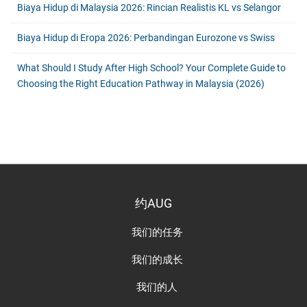
Biaya Hidup di Malaysia 2026: Rincian Realistis KL vs Selangor
Biaya Hidup di Eropa 2026: Perbandingan Eurozone vs Swiss
What Should I Study After High School? Your Complete Guide to
Choosing the Right Education Pathway in Malaysia (2026)
约AUG
我们的任务
我们的成长
我们的人