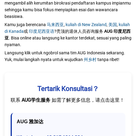
mengambil alih kerumitan birokrasi pendaftaran kampus impianmu
sehingga kamu bisa fokus menyiapkan esai dan wawancara
beasiswa.
Kamu juga berencana
马来西亚
,
kuliah di New Zealand
,
美国
,
kuliah
di Kanada
或
印度尼西亚语
?秃顶的退休人员咨询服务
AUG 印度尼西
亚
. Bisa online atau langsung ke kantor terdekat, sesuai yang paling
nyaman.
Langsung klik untuk ngobrol sama tim AUG Indonesia sekarang.
Yuk, mulai langkah nyata untuk wujudkan
州乡村
tanpa ribet!
Tertarik Konsultasi？
联系
AUG学生服务
如需了解更多信息，请点击这里！
AUG 雅加达