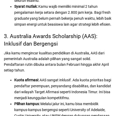
seluruh esaimu.
Syarat mutlak:
Kamu wajib memiliki minimal 2 tahun
pengalaman kerja setara dengan 2.800 jam kerja. Bagi fresh
graduate yang belum pernah bekerja penuh waktu, lebih baik
simpan energi untuk beasiswa lain agar strategi lebih efisien.
3. Australia Awards Scholarship (AAS):
Inklusif dan Bergengsi
Jika kamu mengincar kualitas pendidikan di Australia, AAS dari
pemerintah Australia adalah pilihan yang sangat solid.
Pendaftaran rutin dibuka antara bulan Februari hingga akhir April
setiap tahun.
Kuota afirmasi:
AAS sangat inklusif. Ada kuota prioritas bagi
pendaftar perempuan, penyandang disabilitas, dan kandidat
dari wilayah Target Afirmasi seperti Indonesia Timur. Ini bisa
menjadi keunggulan kompetitifmu.
Pilihan kampus:
Melalui jalur ini, kamu bisa membidik
kampus-kampus bergengsi seperti University of Adelaide,
Curtin University, atau UNSW dengan dukungan pendanaan