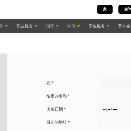
家
查
构
职业机会
指导
学习
学生服务
奖学金
姓 *
给定的名称 *
出生日期 *
目前的地址 *