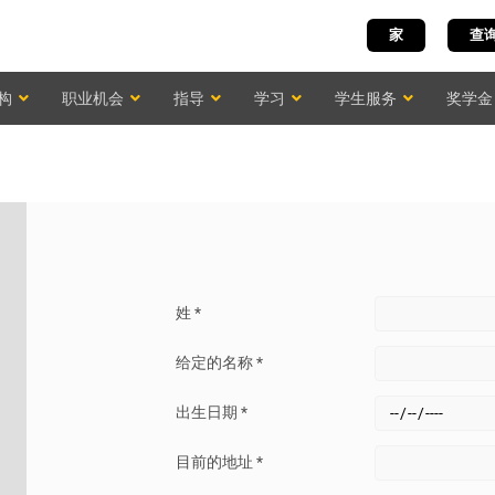
家
查
构
职业机会
指导
学习
学生服务
奖学金
姓 *
给定的名称 *
出生日期 *
目前的地址 *