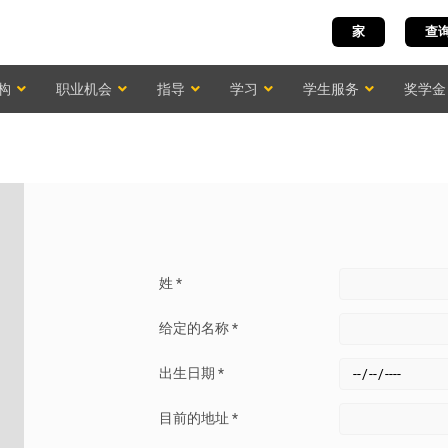
家
查
构
职业机会
指导
学习
学生服务
奖学金
姓 *
给定的名称 *
出生日期 *
目前的地址 *