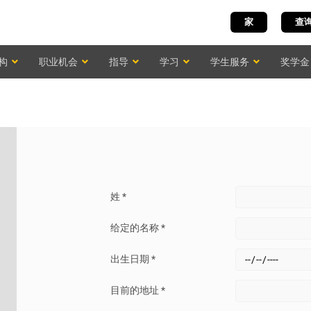
家
查
构
职业机会
指导
学习
学生服务
奖学金
姓 *
给定的名称 *
出生日期 *
目前的地址 *