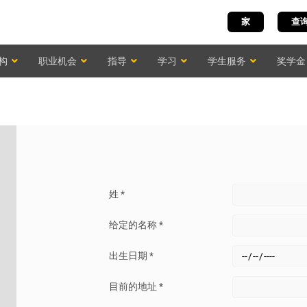
家
查
构
职业机会
指导
学习
学生服务
奖学金
姓 *
给定的名称 *
出生日期 *
目前的地址 *