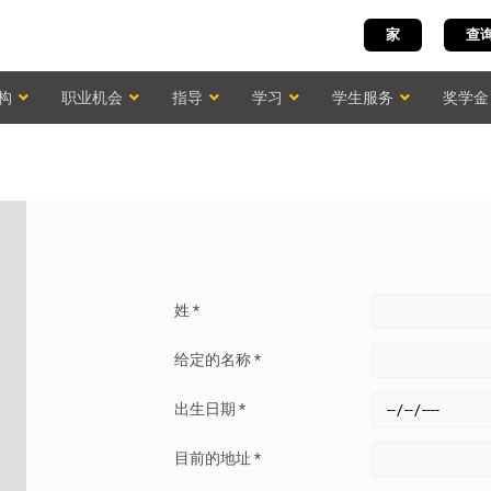
家
查
构
职业机会
指导
学习
学生服务
奖学金
姓 *
给定的名称 *
出生日期 *
目前的地址 *