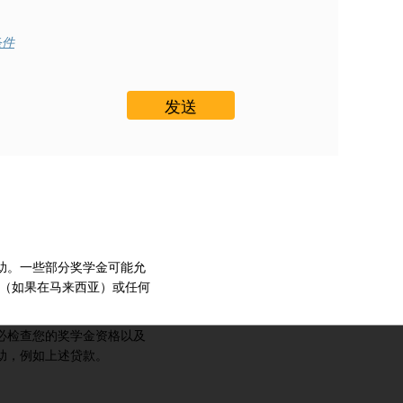
条件
说，大多数奖学金不能从一
持有奖学金，请在更改课程
绩或出勤率，如果达不到要
始终很重要，特别是如果这
助。一些部分奖学金可能允
N（如果在马来西亚）或任何
必检查您的奖学金资格以及
助，例如上述贷款。