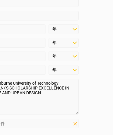
史自动授予奖学金。然而，
或进行面试。
用的奖学金列表。或者，联系
期，有些奖学金在整个入学
日期，需要申请。例如，如
前自动被考虑。
文件