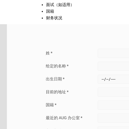
面试（如适用）
国籍
财务状况
有针对国际学生的奖学金吗？
姓 *
一些大学为国际学生提供奖学金；然而，与国内学生
低。
给定的名称 *
全额和部分奖学金提供什么？
出生日期 *
目前的地址 *
覆盖范围或奖学金项目各不相同。奖学金可能会为您
（占学费总额）、免除处理费和设施费、实验室费等
国籍 *
一般来说，全额学费包括学费和杂费，还包括书本费
包括生活费。有些奖项还涵盖出国留学项目的费用。
最近的 AUG 办公室 *
请，因为这将帮助您提前规划预算。