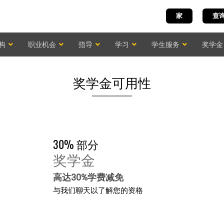
家
查
构
职业机会
指导
学习
学生服务
奖学金
奖学金可用性
30% 部分
奖学金
高达30%学费减免
与我们聊天以了解您的资格