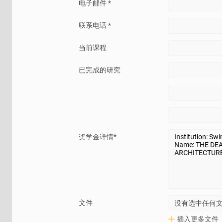
电子邮件 *
我如何申请奖学金？
联系电话 *
当前课程
在大多数情况下，大学通过检查学生的背景和学术历
价值较高的奖学金可能需要额外的文件（书面论文）
已完成的研究
我们在“奖学金”选项卡下根据您所需的课程提供了可
离您最近的
AUG
办公室！
我什么时候申请奖学金？
奖学金详情*
这取决于奖学金的条款。有些奖学金有严格的截止日
期间和学期都可用。
请仔细阅读奖学金条款和条件。有些奖学金没有截止
果您满足学费折扣、设施费减免等要求，您将在入学
文件
没有选中任何
如果我改变课程会怎样？
插入更多文件