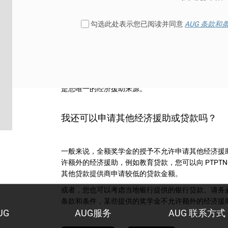
勾选此处表示您已阅读并同意
AUG 条款和
每项奖学金的条款和条件都各不相同。然而，一般来
门课程或机构转移到另一门课程或机构。如果您目前
和机构之前询问。
除此之外，有些奖学金要求您在学期内保持一定的成
求，您获得的奖学金可能会被撤销。维持所需的要求
是您唯一的经济援助来源。
我还可以申请其他经济援助或贷款吗？
一般来说，全额奖学金的授予不允许申请其他经济援
许额外的经济援助，例如教育贷款，您可以向 PTPT
其他贷款提供商申请较低的贷款金额。
或者，您也可以考虑当地银行提供的银行贷款。请务
条款和条件，某些提供的奖学金不允许额外的经济援
UG
AUG服务
AUG 联系方式