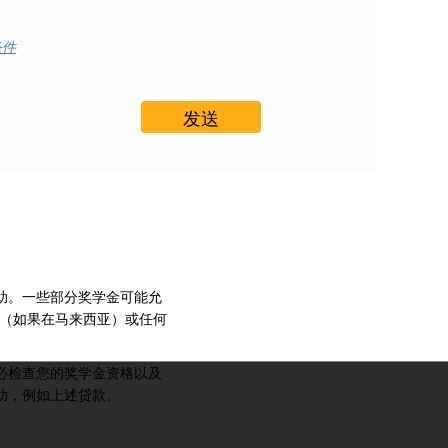
条件
说，大多数奖学金不能从一
持有奖学金，请在更改课程
绩或出勤率，如果达不到要
始终很重要，特别是如果这
助。一些部分奖学金可能允
N（如果在马来西亚）或任何
必检查您的奖学金资格以及
助，例如上述贷款。