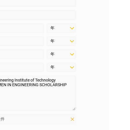
史自动授予奖学金。然而，
或进行面试。
用的奖学金列表。或者，联系
期，有些奖学金在整个入学
日期，需要申请。例如，如
前自动被考虑。
文件