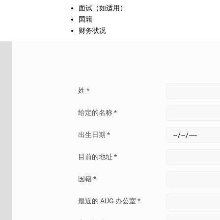
面试（如适用）
国籍
财务状况
有针对国际学生的奖学金吗？
姓 *
一些大学为国际学生提供奖学金；然而，与国内学生
低。
给定的名称 *
全额和部分奖学金提供什么？
出生日期 *
目前的地址 *
覆盖范围或奖学金项目各不相同。奖学金可能会为您
（占学费总额）、免除处理费和设施费、实验室费等
国籍 *
一般来说，全额学费包括学费和杂费，还包括书本费
包括生活费。有些奖项还涵盖出国留学项目的费用。
最近的 AUG 办公室 *
请，因为这将帮助您提前规划预算。