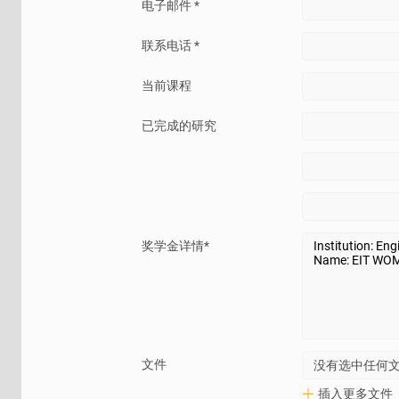
电子邮件 *
我如何申请奖学金？
联系电话 *
当前课程
在大多数情况下，大学通过检查学生的背景和学术历
价值较高的奖学金可能需要额外的文件（书面论文）
已完成的研究
我们在“奖学金”选项卡下根据您所需的课程提供了可
离您最近的
AUG
办公室！
我什么时候申请奖学金？
奖学金详情*
这取决于奖学金的条款。有些奖学金有严格的截止日
期间和学期都可用。
请仔细阅读奖学金条款和条件。有些奖学金没有截止
果您满足学费折扣、设施费减免等要求，您将在入学
文件
没有选中任何
如果我改变课程会怎样？
插入更多文件