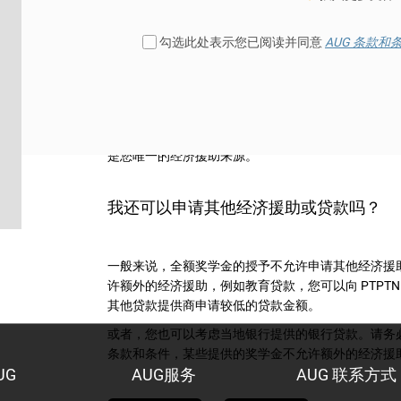
勾选此处表示您已阅读并同意
AUG 条款和
每项奖学金的条款和条件都各不相同。然而，一般来
门课程或机构转移到另一门课程或机构。如果您目前
和机构之前询问。
除此之外，有些奖学金要求您在学期内保持一定的成
求，您获得的奖学金可能会被撤销。维持所需的要求
是您唯一的经济援助来源。
我还可以申请其他经济援助或贷款吗？
一般来说，全额奖学金的授予不允许申请其他经济援
许额外的经济援助，例如教育贷款，您可以向 PTPT
其他贷款提供商申请较低的贷款金额。
或者，您也可以考虑当地银行提供的银行贷款。请务
条款和条件，某些提供的奖学金不允许额外的经济援
UG
AUG服务
AUG 联系方式