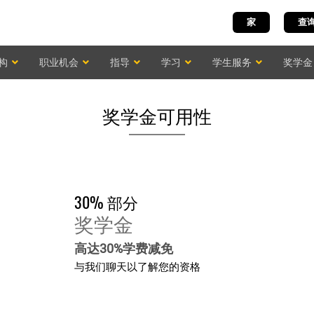
家
查
构
职业机会
指导
学习
学生服务
奖学金
奖学金可用性
30% 部分
奖学金
高达30%学费减免
与我们聊天以了解您的资格