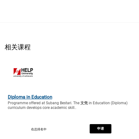
相关课程
Diploma in Education
Programme offered at Subang Bestari. The
文凭
in Education (Diploma)
curriculum develops core academic skill..
申请
在总排名中