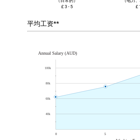
（日常的）
（电力、
£ 3 - 5
£ 
平均工资**