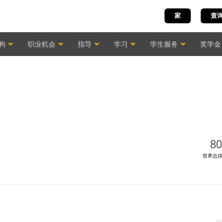
家
查
构
职业机会
指导
学习
学生服务
奖学金
80
世界总排