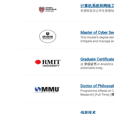
计算机系统和网络
本课程旨在让学生掌握知
Master of Cyber Sec
This master’s degree dev
mitigate and manage evol
Graduate Certificate
这
毕业证书
in Analytics
actionable insig..
Doctor of Philosoph
Programme offered at Cy
Research) (Full Time) (
信息技术