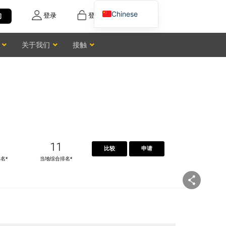
Chinese
登录
登记
询
English
关于我们
接触
Vietnamese
11
比较
申请
名*
当地综合排名*