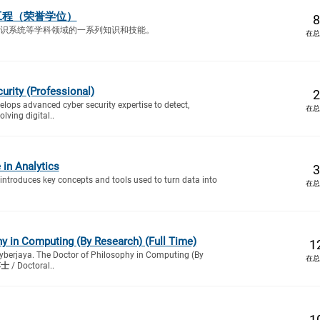
工程（荣誉学位）
8
识系统等学科领域的一系列知识和技能。
在总
urity (Professional)
2
elops advanced cyber security expertise to detect,
在总
ving digital..
 in Analytics
3
 introduces key concepts and tools used to turn data into
在总
y in Computing (By Research) (Full Time)
1
berjaya. The Doctor of Philosophy in Computing (By
在总
博士
/ Doctoral..
1