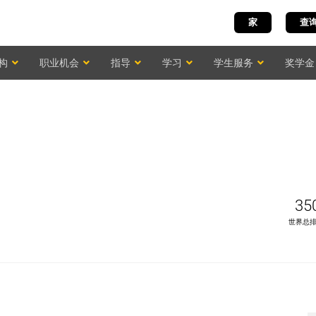
家
查
构
职业机会
指导
学习
学生服务
奖学金
35
世界总排