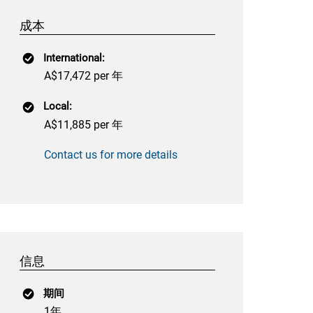
成本
International:
A$17,472 per 年
Local:
A$11,885 per 年
Contact us for more details
信息
期间
1年