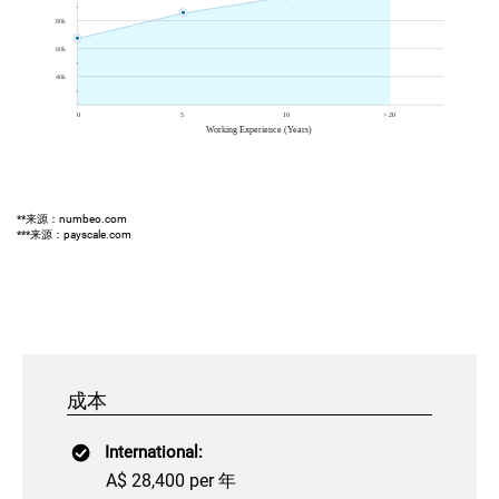
**来源：numbeo.com
***来源：payscale.com
成本
International:
A$ 28,400 per 年