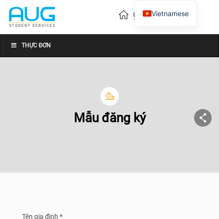
Vietnamese
English
Chinese
THỰC ĐƠN
Mẫu đăng ký
Tên gia đình *