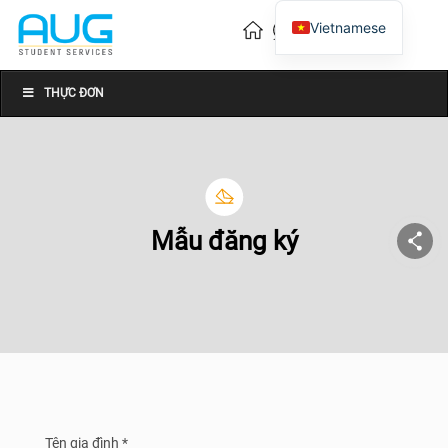
Vietnamese
English
Chinese
THỰC ĐƠN
Mẫu đăng ký
Tên gia đình *