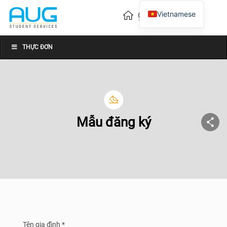
Vietnamese
English
Chinese
THỰC ĐƠN
Mẫu đăng ký
Tên gia đình *