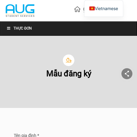
Vietnamese
English
Chinese
THỰC ĐƠN
Mẫu đăng ký
Tên gia đình *