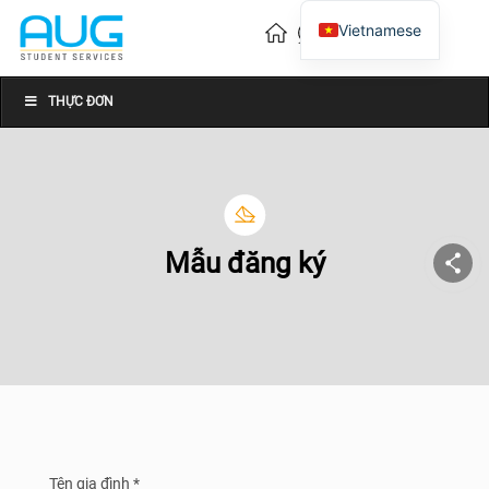
Vietnamese
English
Chinese
THỰC ĐƠN
Mẫu đăng ký
Tên gia đình *