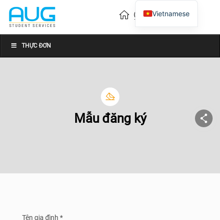
Vietnamese
English
Chinese
THỰC ĐƠN
Mẫu đăng ký
Tên gia đình *