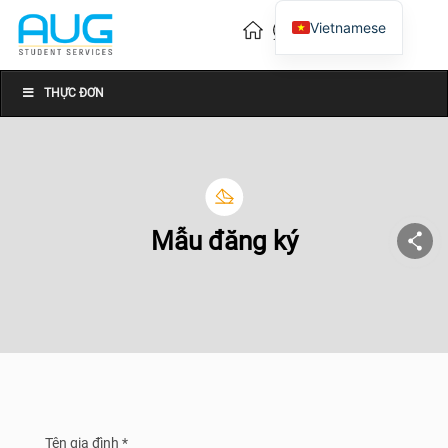
Vietnamese
English
Chinese
THỰC ĐƠN
Mẫu đăng ký
Tên gia đình *