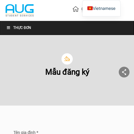
Vietnamese
English
Chinese
THỰC ĐƠN
Mẫu đăng ký
Tên gia đình *