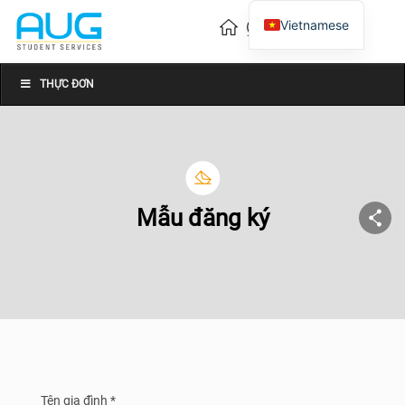
Vietnamese
English
Chinese
THỰC ĐƠN
Mẫu đăng ký
Tên gia đình *