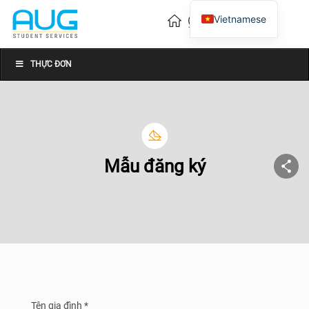
Vietnamese
English
Chinese
THỰC ĐƠN
Mẫu đăng ký
Tên gia đình *