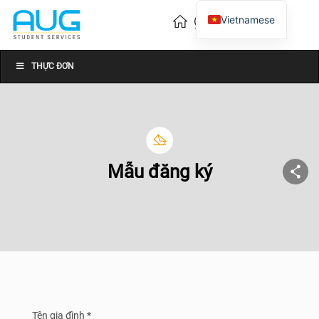
Vietnamese
English
Chinese
THỰC ĐƠN
Mẫu đăng ký
Tên gia đình *