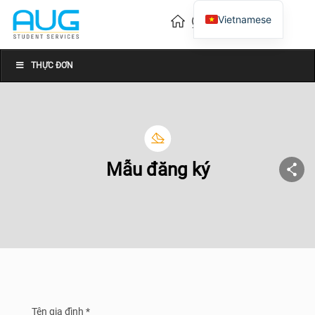
Vietnamese
English
Chinese
THỰC ĐƠN
Mẫu đăng ký
Tên gia đình *