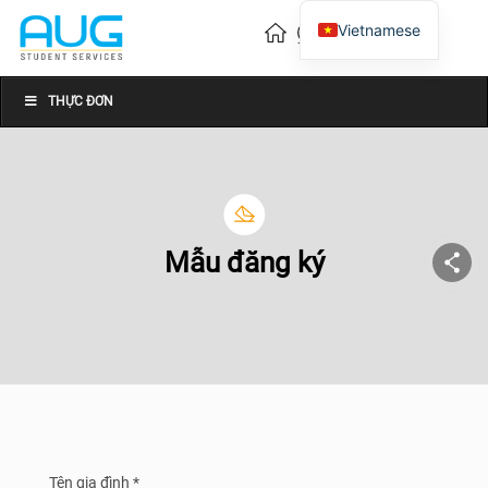
Vietnamese
English
Chinese
THỰC ĐƠN
Mẫu đăng ký
Tên gia đình *