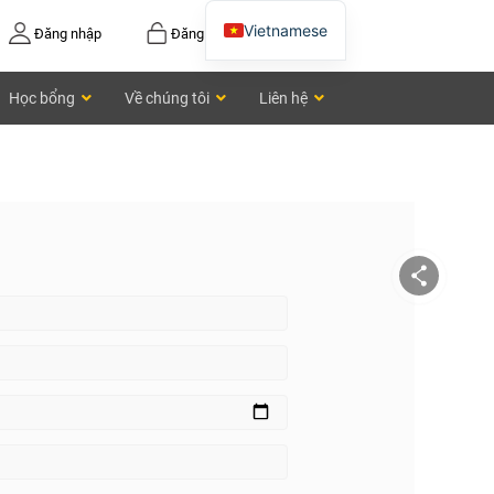
Vietnamese
Đăng nhập
Đăng ký
English
Học bổng
Về chúng tôi
Liên hệ
Chinese