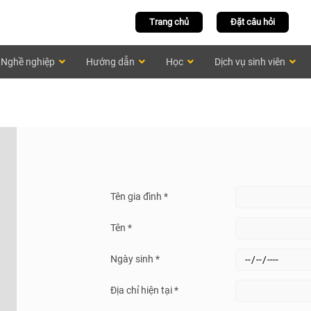
Trang chủ
Đặt câu hỏi
Nghề nghiệp
Hướng dẫn
Học
Dịch vụ sinh viên
Tên gia đình *
Tên *
Ngày sinh *
Địa chỉ hiện tại *