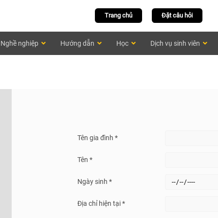
Trang chủ
Đặt câu hỏi
Nghề nghiệp
Hướng dẫn
Học
Dịch vụ sinh viên
Tên gia đình *
Tên *
Ngày sinh *
Địa chỉ hiện tại *