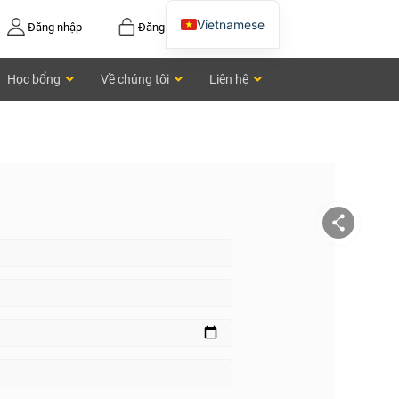
Vietnamese
Đăng nhập
Đăng ký
English
Học bổng
Về chúng tôi
Liên hệ
Chinese