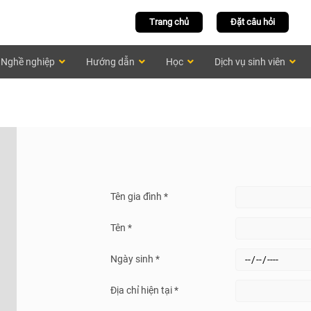
Trang chủ
Đặt câu hỏi
Nghề nghiệp
Hướng dẫn
Học
Dịch vụ sinh viên
Tên gia đình *
Tên *
Ngày sinh *
Địa chỉ hiện tại *