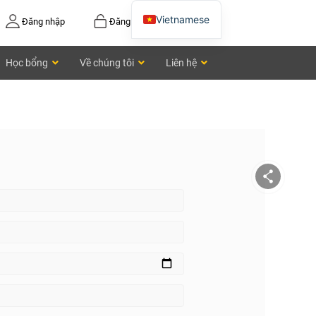
Vietnamese
Đăng nhập
Đăng ký
English
Học bổng
Về chúng tôi
Liên hệ
Chinese