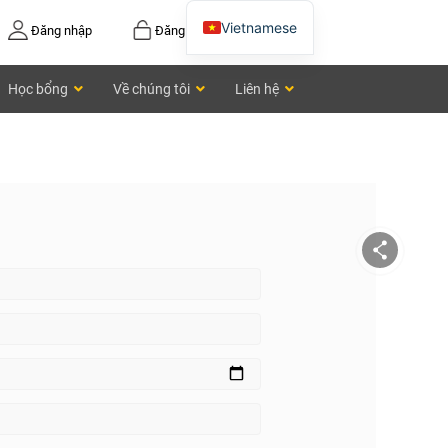
Vietnamese
Đăng nhập
Đăng ký
English
Học bổng
Về chúng tôi
Liên hệ
Chinese