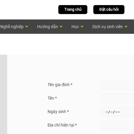
Trang chủ
Đặt câu hỏi
Nghề nghiệp
Hướng dẫn
Học
Dịch vụ sinh viên
Tên gia đình *
Tên *
Ngày sinh *
Địa chỉ hiện tại *