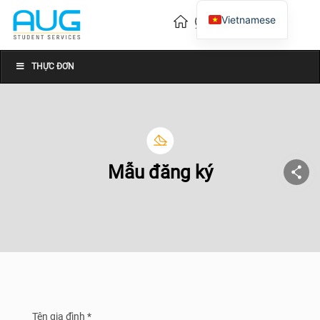
Vietnamese
English
Chinese
THỰC ĐƠN
Mẫu đăng ký
Tên gia đình *